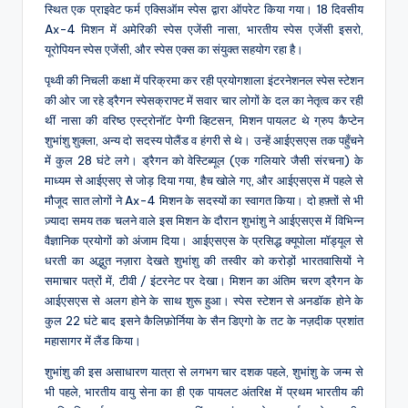
स्थित एक प्राइवेट फर्म एक्सिऑम स्पेस द्वारा ऑपरेट किया गया। 18 दिवसीय
Ax-4 मिशन में अमेरिकी स्पेस एजेंसी नासा, भारतीय स्पेस एजेंसी इसरो,
यूरोपियन स्पेस एजेंसी, और स्पेस एक्स का संयुक्त सहयोग रहा है।
पृथ्वी की निचली कक्षा में परिक्रमा कर रही प्रयोगशाला इंटरनेशनल स्पेस स्टेशन
की ओर जा रहे ड्रैगन स्पेसक्राफ्ट में सवार चार लोगों के दल का नेतृत्व कर रही
थीं नासा की वरिष्ठ एस्ट्रोनॉट पेग्गी व्हिटसन, मिशन पायलट थे ग्रुप कैप्टेन
शुभांशु शुक्ला, अन्य दो सदस्य पोलैंड व हंगरी से थे। उन्हें आईएसएस तक पहुँचने
में कुल 28 घंटे लगे। ड्रैगन को वेस्टिब्यूल (एक गलियारे जैसी संरचना) के
माध्यम से आईएसए से जोड़ दिया गया, हैच खोले गए, और आईएसएस में पहले से
मौजूद सात लोगों ने Ax-4 मिशन के सदस्यों का स्वागत किया। दो हफ़्तों से भी
ज़्यादा समय तक चलने वाले इस मिशन के दौरान शुभांशु ने आईएसएस में विभिन्न
वैज्ञानिक प्रयोगों को अंजाम दिया। आईएसएस के प्रसिद्ध क्यूपोला मॉड्यूल से
धरती का अद्भुत नज़ारा देखते शुभांशु की तस्वीर को करोड़ों भारतवासियों ने
समाचार पत्रों में, टीवी / इंटरनेट पर देखा। मिशन का अंतिम चरण ड्रैगन के
आईएसएस से अलग होने के साथ शुरू हुआ। स्पेस स्टेशन से अनडॉक होने के
कुल 22 घंटे बाद इसने कैलिफ़ोर्निया के सैन डिएगो के तट के नज़दीक प्रशांत
महासागर में लैंड किया।
शुभांशु की इस असाधारण यात्रा से लगभग चार दशक पहले, शुभांशु के जन्म से
भी पहले, भारतीय वायु सेना का ही एक पायलट अंतरिक्ष में प्रथम भारतीय की