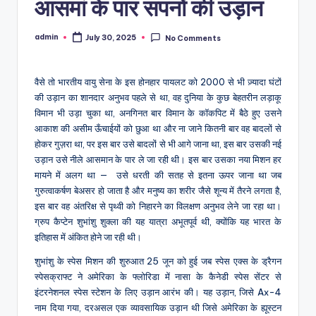
आसमां के पार सपनों की उड़ान
admin
July 30, 2025
No Comments
Posted
by
वैसे तो भारतीय वायु सेना के इस होनहार पायलट को 2000 से भी ज़्यादा घंटों
की उड़ान का शानदार अनुभव पहले से था, वह दुनिया के कुछ बेहतरीन लड़ाकू
विमान भी उड़ा चुका था, अनगिनत बार विमान के कॉकपिट में बैठे हुए उसने
आकाश की असीम ऊँचाईयों को छुआ था और ना जाने कितनी बार वह बादलों से
होकर गुज़रा था, पर इस बार उसे बादलों से भी आगे जाना था, इस बार उसकी नई
उड़ान उसे नीले आसमान के पार ले जा रही थी। इस बार उसका नया मिशन हर
मायने में अलग था — उसे धरती की सतह से इतना ऊपर जाना था जब
गुरुत्वाकर्षण बेअसर हो जाता है और मनुष्य का शरीर जैसे शून्य में तैरने लगता है,
इस बार वह अंतरिक्ष से पृथ्वी को निहारने का विलक्षण अनुभव लेने जा रहा था।
ग्रुप कैप्टेन शुभांशु शुक्ला की यह यात्रा अभूतपूर्व थी, क्योंकि यह भारत के
इतिहास में अंकित होने जा रही थी।
शुभांशु के स्पेस मिशन की शुरुआत 25 जून को हुई जब स्पेस एक्स के ड्रैगन
स्पेसक्राफ्ट ने अमेरिका के फ्लोरिडा में नासा के कैनेडी स्पेस सेंटर से
इंटरनेशनल स्पेस स्टेशन के लिए उड़ान आरंभ की। यह उड़ान, जिसे Ax-4
नाम दिया गया, दरअसल एक व्यावसायिक उड़ान थी जिसे अमेरिका के ह्यूस्टन