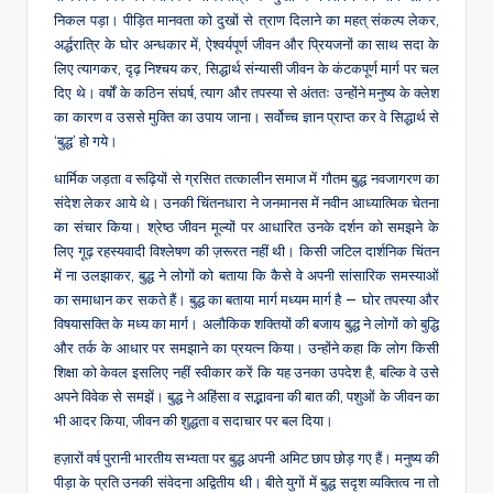
निकल पड़ा। पीड़ित मानवता को दुखों से त्राण दिलाने का महत् संकल्प लेकर,
अर्द्धरात्रि के घोर अन्धकार में, ऐश्वर्यपूर्ण जीवन और प्रियजनों का साथ सदा के
लिए त्यागकर, दृढ़ निश्चय कर, सिद्धार्थ संन्यासी जीवन के कंटकपूर्ण मार्ग पर चल
दिए थे। वर्षों के कठिन संघर्ष, त्याग और तपस्या से अंततः उन्होंने मनुष्य के क्लेश
का कारण व उससे मुक्ति का उपाय जाना। सर्वोच्च ज्ञान प्राप्त कर वे सिद्धार्थ से
‘बुद्ध’ हो गये।
धार्मिक जड़ता व रूढ़ियों से ग्रसित तत्कालीन समाज में गौतम बुद्ध नवजागरण का
संदेश लेकर आये थे। उनकी चिंतनधारा ने जनमानस में नवीन आध्यात्मिक चेतना
का संचार किया। श्रेष्ठ जीवन मूल्यों पर आधारित उनके दर्शन को समझने के
लिए गूढ़ रहस्यवादी विश्लेषण की ज़रूरत नहीं थी। किसी जटिल दार्शनिक चिंतन
में ना उलझाकर, बुद्ध ने लोगों को बताया कि कैसे वे अपनी सांसारिक समस्याओं
का समाधान कर सकते हैं। बुद्ध का बताया मार्ग मध्यम मार्ग है — घोर तपस्या और
विषयासक्ति के मध्य का मार्ग। अलौकिक शक्तियों की बजाय बुद्ध ने लोगों को बुद्धि
और तर्क के आधार पर समझाने का प्रयत्न किया। उन्होंने कहा कि लोग किसी
शिक्षा को केवल इसलिए नहीं स्वीकार करें कि यह उनका उपदेश है, बल्कि वे उसे
अपने विवेक से समझें। बुद्ध ने अहिंसा व सद्भावना की बात की, पशुओं के जीवन का
भी आदर किया, जीवन की शुद्धता व सदाचार पर बल दिया।
हज़ारों वर्ष पुरानी भारतीय सभ्यता पर बुद्ध अपनी अमिट छाप छोड़ गए हैं। मनुष्य की
पीड़ा के प्रति उनकी संवेदना अद्वितीय थी। बीते युगों में बुद्ध सदृश व्यक्तित्व ना तो