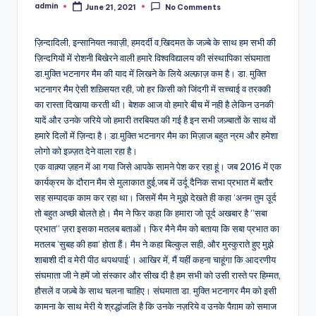
admin
June 21, 2021
No Comments
Posted
by
ज़िन्दादिली, इन्सानियत नवाज़ी, हमदर्दी व खि़दमत के जज़्बे के साथ हम सभी की
ज़िन्दगियों में रोशनी बिखेरने वाली हमारे विश्वविद्यालय की संस्थापिका संघमाता
डा.मुक्ति भटनागर मैम की याद में लिखने के लिये अल्फ़ाज़ कम है। डा. मुक्ति
भटनागर मैम ऐसी शख़्सियत रही, जो हर किसी को जिंदगी में सच्चाई व तरक्की
का रास्ता दिखाया करती थी। बेशक आज वो हमारे बीच में नही है लेकिन उनकी
यादें और उनके जरिये जो हमारी तरबियत की गई है इन सभी जज़्बातों के साथ वों
हमारे दिलों में ज़िन्दा है। डा.मुक्ति भटनागर मैम का मिज़ाज बहुत न्रम और हमेशा
लोगो को इज़्ज़त देने वाला रहा है।
एक वाक़्या ज़हन में आ गया जिसे आपके सामने पेश कर रहा हूं। जब 2016 में एक
कार्यक्रम के दौरान मैम से मुलाकात हुई,जब में उर्दू दैनिक सभा प्रभात में बतौर
सह सम्पादक काम कर रहा था। जिसमें मैम ने मुझे देखते ही कहा ‘अनम तुम उूर्द
तो बहुत अच्छी बोलते हो। मैम ने फिर कहा कि हमारा जो उूर्द अखबार है ‘‘सबा
प्रभात‘‘ ज़रा इसका मतलब बताओं। फिर मैने मैम को बताया कि सबा प्रभात का
मतलब ‘सुबह की हवा‘ होता हैं। मैम ने कहा बिल्कुल सही, और मुस्कुराते हुए मुझे
शाबाशी दी व मेरी पीठ थपथपाई‘। आखिर में, मैं यहीं कहना चाहूंगा कि आदरणीय
संघमाता जी ने हमें जो संस्कार और सीख दी है हम सभी को उसी रास्ते पर हिम्मत,
हौसलें व जज़्बे के साथ चलना चाहिए। संघमाता डा. मुक्ति भटनागर मैम को इसी
कामना के साथ मेरी ये श्रद्धांजलि है कि उनके नज़रिये व उनके पैग़ाम को समाज