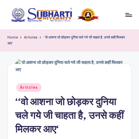
Skip
to
S
Best
content
University
u
Home
Articles
‘‘वो आशना जो छोड़कर दुनिया चले गये जी चाहता है, उनसे कहीं मिलकर
in
आए‘
b
Meerut,
Swami
h
Vivek
a
anand
r
Subharti
University
ti
Posted
Articles
in
B
‘‘वो आशना जो छोड़कर दुनिया
l
चले गये जी चाहता है, उनसे कहीं
o
मिलकर आए‘
g